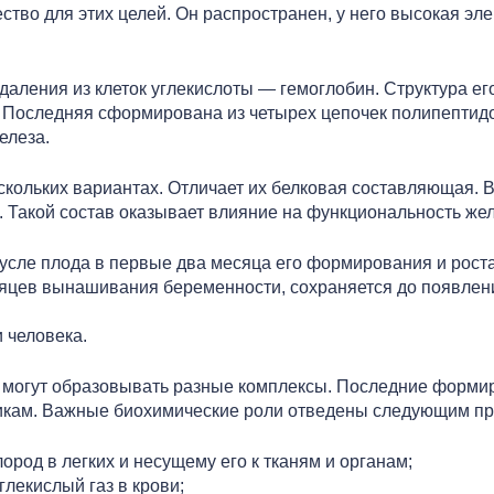
тво для этих целей. Он распространен, у него высокая эл
даления из клеток углекислоты — гемоглобин. Структура е
 Последняя сформирована из четырех цепочек полипептидов
елеза.
скольких вариантах. Отличает их белковая составляющая. В
о. Такой состав оказывает влияние на функциональность же
сле плода в первые два месяца его формирования и роста
цев вынашивания беременности, сохраняется до появления 
 человека.
 могут образовывать разные комплексы. Последние формиру
тикам. Важные биохимические роли отведены следующим п
род в легких и несущему его к тканям и органам;
лекислый газ в крови;