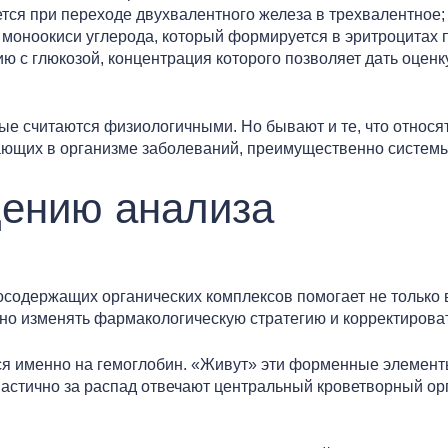
тся при переходе двухвалентного железа в трехвалентное;
моноокиси углерода, который формируется в эритроцитах п
 с глюкозой, концентрация которого позволяет дать оценку
е считаются физиологичными. Но бывают и те, что относят 
ающих в организме заболеваний, преимущественно системы
дению анализа
содержащих органических комплексов помогает не только в
нно изменять фармакологическую стратегию и корректирова
я именно на гемоглобин. «Живут» эти форменные элемент
 Частично за распад отвечают центральный кроветворный о