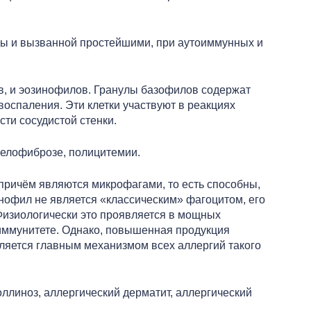
ды и вызванной простейшими, при аутоиммунных и
ов, и эозинофилов. Гранулы базофилов содержат
воспаления. Эти клетки участвуют в реакциях
ти сосудистой стенки.
иелофиброзе, полицитемии.
, причём являются микрофагами, то есть способны,
инофил не является «классическим» фагоцитом, его
 Физиологически это проявляется в мощных
 иммунитете. Однако, повышенная продукция
вляется главным механизмом всех аллергий такого
ллиноз, аллергический дерматит, аллергический