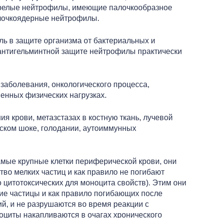
зрелые нейтрофилы, имеющие палочкообразное
алочкоядерные нейтрофилы.
ль в защите организма от бактериальных и
антигельминтной защите нейтрофилы практически
заболевания, онкологического процесса,
енных физических нагрузках.
 крови, метазстазах в костную ткань, лучевой
ском шоке, голодании, аутоиммунных
амые крупные клетки периферической крови, они
тво мелких частиц и как правило не погибают
цитотоксических для моноцита свойств). Этим они
е частицы и как правило погибающих после
й, и не разрушаются во время реакции с
оциты накапливаются в очагах хронического