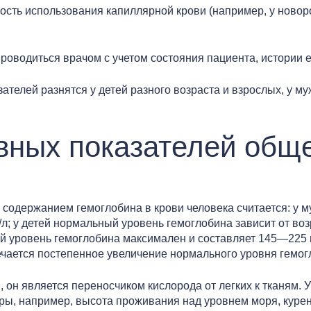
мость использования капиллярной крови (например, у ново
роводиться врачом с учетом состояния пациента, истории е
ателей разнятся у детей разного возраста и взрослых, у м
ных показателей обще
содержанием гемоглобина в крови человека считается: у м
/л; у детей нормальный уровень гемоглобина зависит от во
й уровень гемоглобина максимален и составляет 145—225 г
мечается постепенное увеличение нормального уровня гемог
 он является переносчиком кислорода от легких к тканям. 
оры, например, высота проживания над уровнем моря, курен