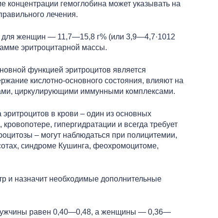
ие концентрации гемоглобина может указывать на
правильного лечения.
 для женщин — 11,7—15,8 г% (или 3,9—4,7·1012
рамме эритроцитарной массы.
сновной функцией эритроцитов является
держание кислотно-основного состояния, влияют на
елами, циркулирующими иммунными комплексами.
 эритроцитов в крови – один из основных
 кровопотере, гипергидратации и всегда требует
оцитозы – могут наблюдаться при полицитемии,
сотах, синдроме Кушинга, феохромоцитоме,
отр и назначит необходимые дополнительные
мужчины равен 0,40—0,48, а женщины — 0,36—