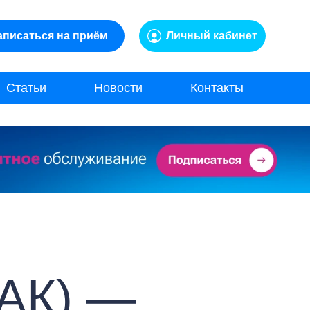
аписаться на приём
Личный кабинет
Статьи
Новости
Контакты
ОАК) —