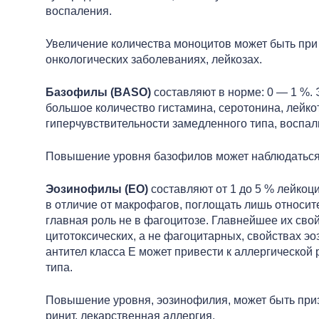
воспаления.
Увеличение количества моноцитов может быть при
онкологических заболеваниях, лейкозах.
Базофилы (BASO)
составляют в норме: 0 — 1 %.
большое количество гистамина, серотонина, лейко
гиперчувствительности замедленного типа, воспал
Повышение уровня базофилов может наблюдаться п
Эозинофилы (EO)
составляют от 1 до 5 % лейкоци
в отличие от макрофагов, поглощать лишь относит
главная роль не в фагоцитозе. Главнейшее их сво
цитотоксических, а не фагоцитарных, свойствах э
антител класса E может привести к аллергической
типа.
Повышение уровня, эозинофилия, может быть приз
ринит, лекарственная аллергия.