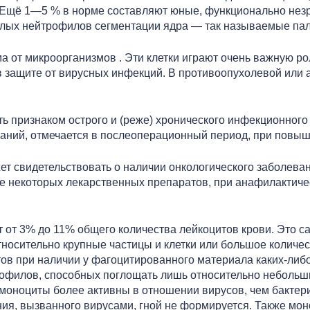
. Ещё 1—5 % в норме составляют юные, функционально не
елых нейтрофилов сегментации ядра — так называемые п
 от микроорганизмов . Эти клетки играют очень важную ро
 защите от вирусных инфекций. В противоопухолевой или 
 признаком острого и (реже) хронического инфекционного 
аний, отмечается в послеоперационный период, при повыш
 свидетельствовать о наличии онкологического заболевания
ме некоторых лекарственных препаратов, при анафилактиче
 от 3% до 11% общего количества лейкоцитов крови. Это с
тносительно крупные частицы и клетки или большое количес
в при наличии у фагоцитированного материала каких-либо 
офилов, способных поглощать лишь относительно небольши
оноциты более активны в отношении вирусов, чем бактери
ия, вызванного вирусами, гной не формируется. Также мон