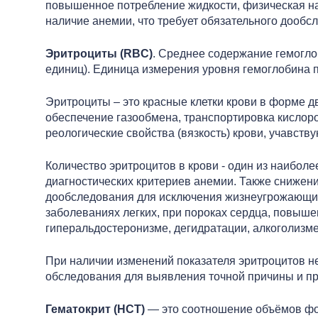
повышенное потребление жидкости, физическая наг
наличие анемии, что требует обязательного дооб
Эритроциты (RBC)
. Среднее содержание гемогло
единиц). Единица измерения уровня гемоглобина 
Эритроциты – это красные клетки крови в форме д
обеспечение газообмена, транспортировка кислоро
реологические свойства (вязкость) крови, учавс
Количество эритроцитов в крови - один из наибол
диагностических критериев анемии. Также снижени
дообследования для исключения жизнеугрожающих
заболеваниях легких, при пороках сердца, повыш
гиперальдостеронизме, дегидратации, алкоголизме
При наличии изменений показателя эритроцитов н
обследования для выявления точной причины и пр
Гематокрит (HCT)
— это соотношение объёмов фо