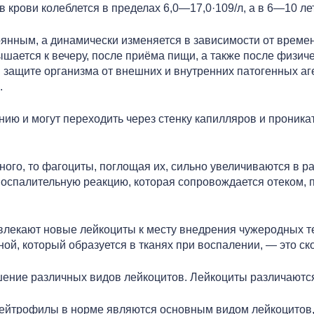
 крови колеблется в пределах 6,0—17,0·109/л, а в 6—10 лет 
янным, а динамически изменяется в зависимости от времен
ышается к вечеру, после приёма пищи, а также после физи
защите организма от внешних и внутренних патогенных аге
.
ию и могут переходить через стенку капилляров и проникат
ного, то фагоциты, поглощая их, сильно увеличиваются в р
спалительную реакцию, которая сопровождается отеком,
лекают новые лейкоциты к месту внедрения чужеродных т
Гной, который образуется в тканях при воспалении, — это с
ение различных видов лейкоцитов. Лейкоциты различаютс
ейтрофилы в норме являются основным видом лейкоцитов, 