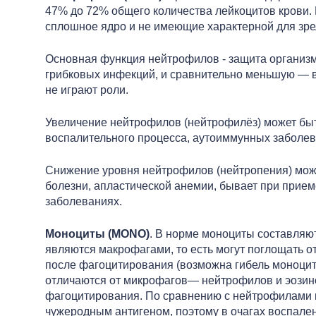
47% до 72% общего количества лейкоцитов крови
сплошное ядро и не имеющие характерной для зр
Основная функция нейтрофилов - защита организма
грибковых инфекций, и сравнительно меньшую — в
не играют роли.
Увеличение нейтрофилов (нейтрофилёз) может быть
воспалительного процесса, аутоиммунных заболев
Снижение уровня нейтрофилов (нейтропения) может
болезни, апластической анемии, бывает при прие
заболеваниях.
Моноциты (MONO)
. В норме моноциты составляют
являются макрофагами, то есть могут поглощать о
после фагоцитирования (возможна гибель моноцито
отличаются от микрофагов— нейтрофилов и эозин
фагоцитирования. По сравнению с нейтрофилами м
чужеродным антигеном, поэтому в очагах воспален