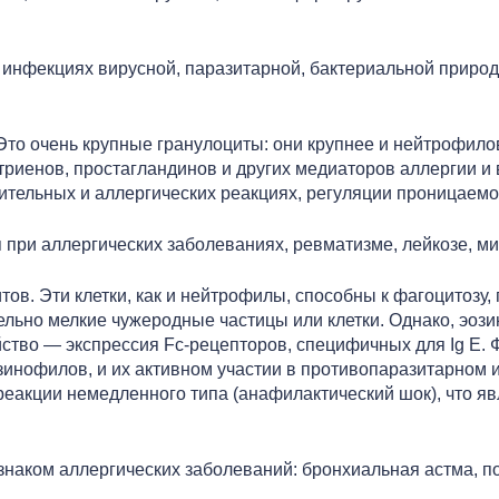
 инфекциях вирусной, паразитарной, бактериальной приро
 Это очень крупные гранулоциты: они крупнее и нейтрофил
триенов, простагландинов и других медиаторов аллергии и 
ительных и аллергических реакциях, регуляции проницаемос
ри аллергических заболеваниях, ревматизме, лейкозе, м
тов. Эти клетки, как и нейтрофилы, способны к фагоцитозу
ельно мелкие чужеродные частицы или клетки. Однако, эоз
йство — экспрессия Fc-рецепторов, специфичных для Ig E.
озинофилов, и их активном участии в противопаразитарном
 реакции немедленного типа (анафилактический шок), что я
наком аллергических заболеваний: бронхиальная астма, по