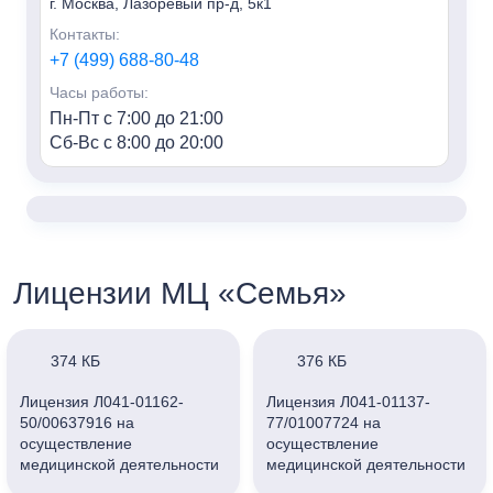
г. Москва, Лазоревый пр-д, 5к1
Контакты:
+7 (499) 688-80-48
Часы работы:
Пн-Пт с 7:00 до 21:00
Сб-Вс с 8:00 до 20:00
«Семья» м. Алексеевская
Адрес:
г. Москва, пр-т Мира, 95, HILL8
Контакты:
Лицензии МЦ «Семья»
+7 (499) 688-80-48
Часы работы:
Пн-Пт с 7:00 до 21:00
374 КБ
376 КБ
Сб-Вс с 8:00 до 20:00
Лицензия Л041-01162-
Лицензия Л041-01137-
50/00637916 на
77/01007724 на
«Семья» г. Мытищи
осуществление
осуществление
Адрес:
медицинской деятельности
медицинской деятельности
г. Мытищи, ул. Колпакова, 42к3
ООО «Клиника Семейная»
ООО «Клиника Семейная»