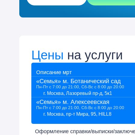
Цены
на услуги
Описание мрт
«Семья» м. Ботанический сад
Пн-Пт с 7:00 до 21:00, Сб-Вс с 8:00 до 20:00
г. Москва, Лазоревый пр-д, 5к1
«Семья» м. Алексеевская
Пн-Пт с 7:00 до 21:00, Сб-Вс с 8:00 до 20:00
г. Москва, пр-т Мира, 95, HILL8
Оформление справки/выписки/заключен