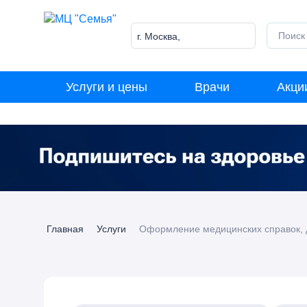
Skip
to
content
г. Москва,
Лазоревый пр-д, 5к1
Услуги и цены
Врачи
Акци
Главная
Услуги
Оформление медицинских справок, 