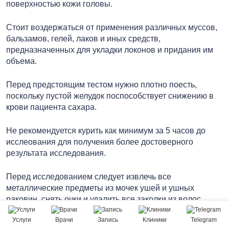
поверхностью кожи головы.
Стоит воздержаться от применения различных муссов,
бальзамов, гелей, лаков и иных средств,
предназначенных для укладки локонов и придания им
объема.
Перед предстоящим тестом нужно плотно поесть,
поскольку пустой желудок поспособствует снижению в
крови пациента сахара.
Не рекомендуется курить как минимум за 5 часов до
исслеования для получения более достоверного
результата исследования.
Перед исследованием следует извлечь все
металлические предметы из мочек ушей и ушных
раковин, снять очки и удалить все заколки из волос.
Услуги
Врачи
Запись
Клиники
Telegram
Если есть такая возможность, то следует воздержаться