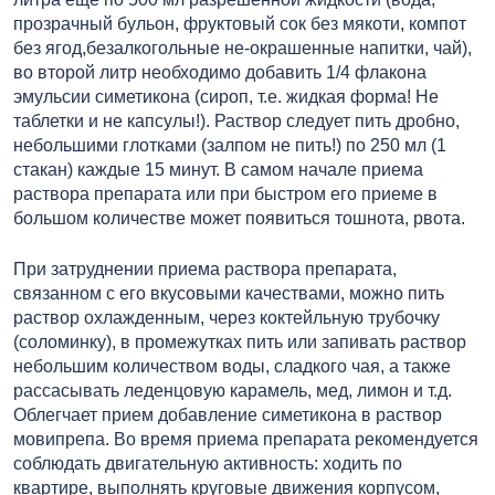
прозрачный бульон, фруктовый сок без мякоти, компот
без ягод,безалкогольные не-окрашенные напитки, чай),
во второй литр необходимо добавить 1/4 флакона
эмульсии симетикона (сироп, т.е. жидкая форма! Не
таблетки и не капсулы!). Раствор следует пить дробно,
небольшими глотками (залпом не пить!) по 250 мл (1
стакан) каждые 15 минут. В самом начале приема
раствора препарата или при быстром его приеме в
большом количестве может появиться тошнота, рвота.
При затруднении приема раствора препарата,
связанном с его вкусовыми качествами, можно пить
раствор охлажденным, через коктейльную трубочку
(соломинку), в промежутках пить или запивать раствор
небольшим количеством воды, сладкого чая, а также
рассасывать леденцовую карамель, мед, лимон и т.д.
Облегчает прием добавление симетикона в раствор
мовипрепа. Во время приема препарата рекомендуется
соблюдать двигательную активность: ходить по
квартире, выполнять круговые движения корпусом,