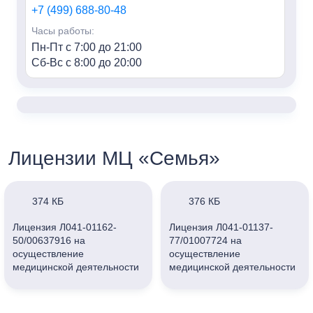
+7 (499) 688-80-48
Часы работы:
Пн-Пт с 7:00 до 21:00
Сб-Вс с 8:00 до 20:00
«Семья» м. Алексеевская
Адрес:
г. Москва, пр-т Мира, 95, HILL8
Контакты:
Лицензии МЦ «Семья»
+7 (499) 688-80-48
Часы работы:
Пн-Пт с 7:00 до 21:00
374 КБ
376 КБ
Сб-Вс с 8:00 до 20:00
Лицензия Л041-01162-
Лицензия Л041-01137-
50/00637916 на
77/01007724 на
«Семья» г. Мытищи
осуществление
осуществление
Адрес:
медицинской деятельности
медицинской деятельности
г. Мытищи, ул. Колпакова, 42к3
ООО «Клиника Семейная»
ООО «Клиника Семейная»
(г. Мытищи)
(г. Москва)
Контакты:
+7 (495) 847-03-88