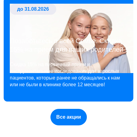
до 31.08.2026
Позаботьтесь о всей Семье. Скидка
15% на прием для ваших родителей
Скидка 15% на первичный прием и
инструментальные исследования для взрослых
пациентов, которые ранее не обращались к нам
или не были в клинике более 12 месяцев!
Все акции