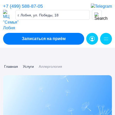
Skip
+7 (499) 588-87-05
to
content
г. Лобня, ул. Победы, 18
Записаться на приём
Главная
Услуги
Аллергология