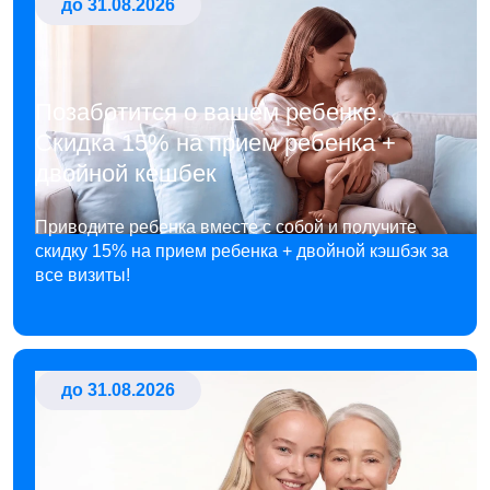
до 31.08.2026
Позаботится о вашем ребенке.
Скидка 15% на прием ребенка +
двойной кешбек
Приводите ребенка вместе с собой и получите
скидку 15% на прием ребенка + двойной кэшбэк за
все визиты!
до 31.08.2026