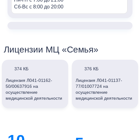
Сб-Вс с 8:00 до 20:00
«Семья» м. Алексеевская
Адрес:
г. Москва, пр-т Мира, 95, HILL8
Контакты:
Лицензии МЦ «Семья»
+7 (499) 688-80-48
Часы работы:
Пн-Пт с 7:00 до 21:00
374 КБ
376 КБ
Сб-Вс с 8:00 до 20:00
Лицензия Л041-01162-
Лицензия Л041-01137-
50/00637916 на
77/01007724 на
«Семья» г. Мытищи
осуществление
осуществление
Адрес:
медицинской деятельности
медицинской деятельности
г. Мытищи, ул. Колпакова, 42к3
ООО «Клиника Семейная»
ООО «Клиника Семейная»
(г. Мытищи)
(г. Москва)
Контакты:
+7 (495) 847-03-88
Часы работы:
Пн-Пт с 7:00 до 21:00