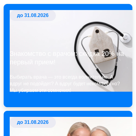
до 31.08.2026
Знакомство с врачом: скидка 20% на
первый прием!
Выбирать врача — это всегда волнительно. А
вдруг не подойдет? А вдруг будет некомфортно?
Мы убираем эти сомнения!
до 31.08.2026