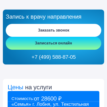
Запись к врачу направления
Заказать звонок
Записаться онлайн
+7 (499) 588-87-05
Цены
на услуги
от 28600 ₽
Стоимость:
Диагностика обмена веществ и гормонов
«Семья» г. Лобня, ул. Текстильная
(комплекс)