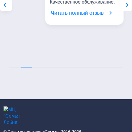
Лечащий врач:
Алимпиева Елена Анатольевна
Выражаю благодарность
всему персоналу мед. центра.
Качественное обслуживание,
вежливое отношение. Я
Читать полный отзыв
довольна посещением центра!
© Сеть медцентров «Семья» 2016-2026