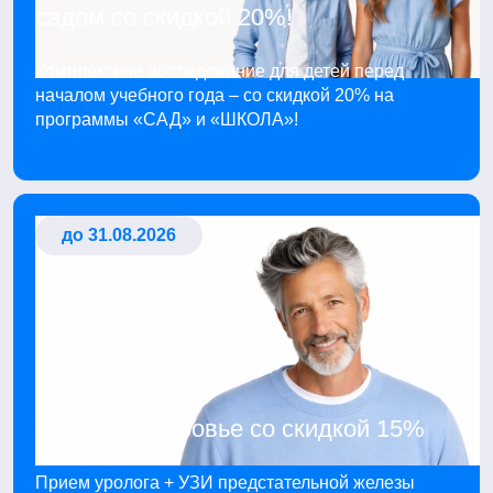
садом со скидкой 20%!
Комплексное обследование для детей перед
началом учебного года – со скидкой 20% на
программы «САД» и «ШКОЛА»!
до 31.08.2026
Мужское здоровье со скидкой 15%
Прием уролога + УЗИ предстательной железы