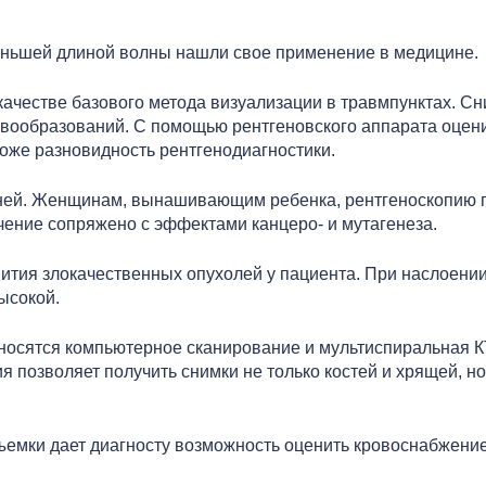
еньшей длиной волны нашли свое применение в медицине.
качестве базового метода визуализации в травмпунктах. 
овообразований. С помощью рентгеновского аппарата оцени
тоже разновидность рентгенодиагностики.
аней. Женщинам, вынашивающим ребенка, рентгеноскопию п
чение сопряжено с эффектами канцеро- и мутагенеза.
ития злокачественных опухолей у пациента. При наслоении
ысокой.
носятся компьютерное сканирование и мультиспиральная К
позволяет получить снимки не только костей и хрящей, но 
съемки дает диагносту возможность оценить кровоснабжени