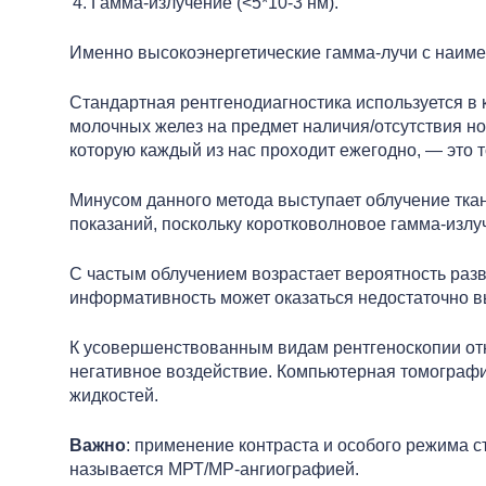
Гамма-излучение (<5*10-3 нм).
Именно высокоэнергетические гамма-лучи с наим
Стандартная рентгенодиагностика используется в 
молочных желез на предмет наличия/отсутствия н
которую каждый из нас проходит ежегодно, — это 
Минусом данного метода выступает облучение тк
показаний, поскольку коротковолновое гамма-излу
С частым облучением возрастает вероятность разв
информативность может оказаться недостаточно в
К усовершенствованным видам рентгеноскопии от
негативное воздействие. Компьютерная томография 
жидкостей.
Важно
: применение контраста и особого режима 
называется МРТ/МР-ангиографией.