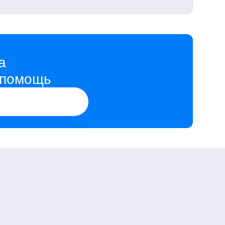
а
 помощь