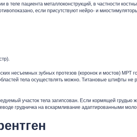
 в теле пациента металлоконструкций, в частности костны
тивопоказано, если присутствуют нейро- и миостимуляторы
стр).
ских несъемных зубных протезов (коронок и мостов) МРТ г
 областей тела осуществлять можно. Титановые штифты не 
едуемый участок тела загипсован. Если кормящей грудью ж
ереводе грудничка на вскармливание адаптированными мол
рентген