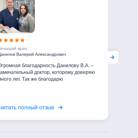
Лечащий врач:
Лечащий 
Данилов Валерий Александрович
Джикия Л
Огромная благодарность Данилову В.А. –
Выражаю
замечательный доктор, которому доверяю
Робертов
много лет. Так же благодарю
Выслушае
администраторов за их труд и улыбки!
компетен
Читать полный отзыв
Читать