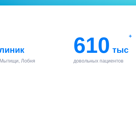
610
+
линик
тыс
 Мытищи, Лобня
довольных пациентов