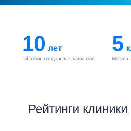
10
5
лет
к
заботимся о здоровье пациентов
Москва,
Рейтинги клиники