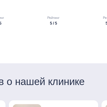
инг
Рейтинг
Ре
 5
5 / 5
5
в о нашей клинике