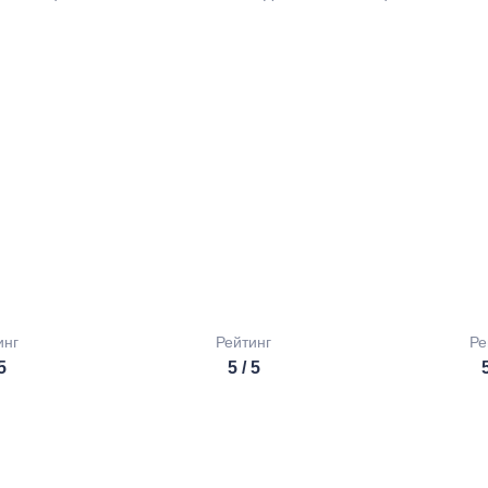
инг
Рейтинг
Ре
 5
5 / 5
5