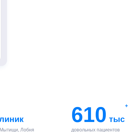
610
+
линик
тыс
 Мытищи, Лобня
довольных пациентов