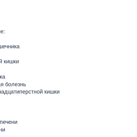
е:
шечника
й кишки
ка
я болезнь
надцатиперстной кишки
печени
ни