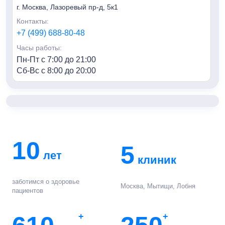
г. Москва, Лазоревый пр-д, 5к1
Контакты:
+7 (499) 688-80-48
Часы работы:
Пн-Пт с 7:00 до 21:00
Сб-Вс с 8:00 до 20:00
«Семья» м. Алексеевская
Адрес:
г. Москва, пр-т Мира, 95, HILL8
Контакты:
10
+7 (499) 688-80-48
5
лет
Часы работы:
клиник
Пн-Пт с 7:00 до 21:00
Сб-Вс с 8:00 до 20:00
заботимся о здоровье
Москва, Мытищи, Лобня
пациентов
«Семья» г. Мытищи
Адрес:
+
+
г. Мытищи, ул. Колпакова, 42к3