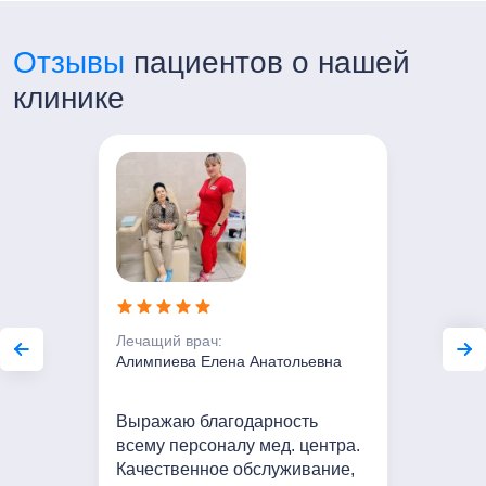
Контакты:
+7 (499) 754-00-03
Отзывы
пациентов о нашей
Часы работы:
клинике
Пн-Пт с 7:00 до 21:00
Сб-Вс с 8:00 до 20:00
Лечащий врач:
Алимпиева Елена Анатольевна
Выражаю благодарность
всему персоналу мед. центра.
Качественное обслуживание,