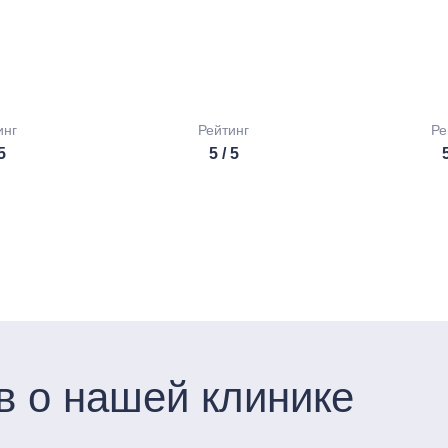
инг
Рейтинг
Ре
 5
5 / 5
5
в о нашей клинике