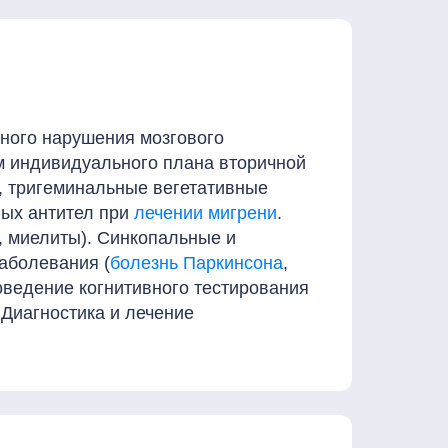
нного нарушения мозгового
м индивидуального плана вторичной
, тригеминальные вегетативные
ных антител при
лечении мигрени
.
, миелиты). Синкопальные и
аболевания (
болезнь Паркинсона
,
оведение когнитивного тестирования
 Диагностика и лечение