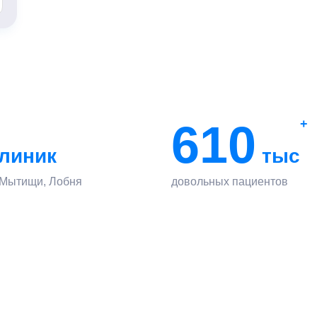
610
+
линик
тыс
 Мытищи, Лобня
довольных пациентов