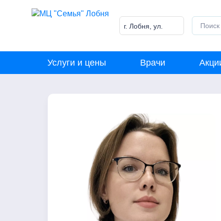
Skip
to
content
г. Лобня, ул.
Победы, 18
Услуги и цены
Врачи
Акци