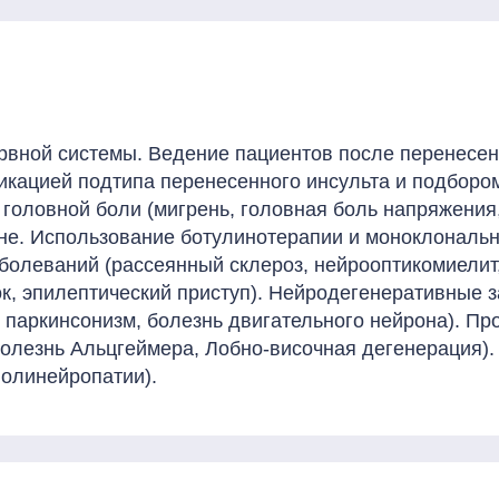
ервной системы. Ведение пациентов после перенесе
фикацией подтипа перенесенного инсульта и подборо
 головной боли (мигрень, головная боль напряжения
ине. Использование ботулинотерапии и моноклональ
олеваний (рассеянный склероз, нейрооптикомиелит
к, эпилептический приступ). Нейродегенеративные з
 паркинсонизм, болезнь двигательного нейрона). Пр
олезнь Альцгеймера, Лобно-височная дегенерация).
олинейропатии).