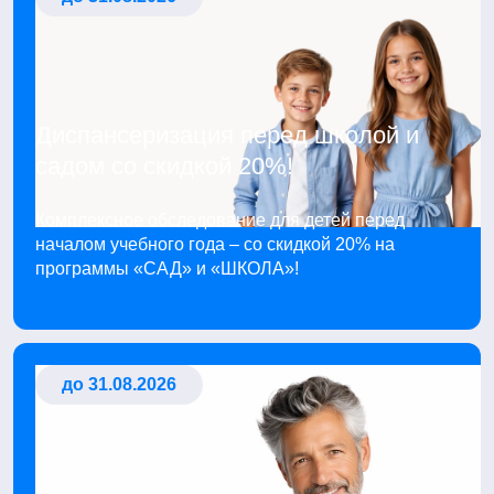
Диспансеризация перед школой и
садом со скидкой 20%!
Комплексное обследование для детей перед
началом учебного года – со скидкой 20% на
программы «САД» и «ШКОЛА»!
до 31.08.2026