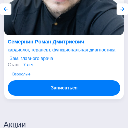
Семернин Роман Дмитриевич
кардиолог, терапевт, функциональная диагностика
Зам. главного врача
Стаж :
7 лет
Взрослые
Записаться
Акции