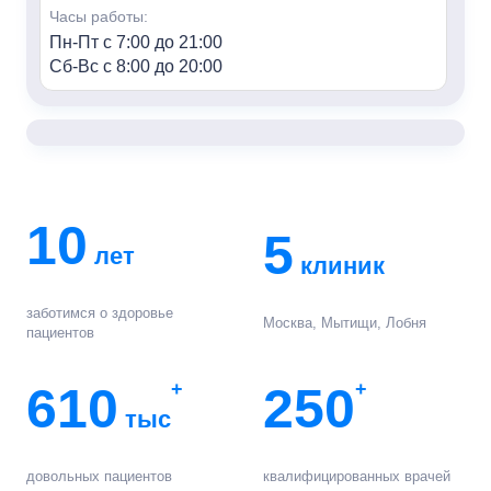
Часы работы:
Пн-Пт с 7:00 до 21:00
Сб-Вс с 8:00 до 20:00
«Семья» м. Алексеевская
Адрес:
г. Москва, пр-т Мира, 95, HILL8
Контакты:
+7 (499) 688-80-48
10
5
лет
Часы работы:
клиник
Пн-Пт с 7:00 до 21:00
Сб-Вс с 8:00 до 20:00
заботимся о здоровье
Москва, Мытищи, Лобня
пациентов
«Семья» г. Мытищи
Адрес:
610
+
250
+
г. Мытищи, ул. Колпакова, 42к3
тыс
Контакты:
+7 (495) 847-03-88
довольных пациентов
квалифицированных врачей
Часы работы: