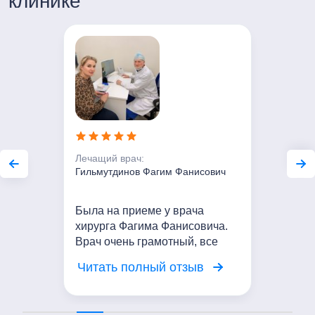
клинике
Сб-Вс с 8:00 до 20:00
Лечащий врач:
Гильмутдинов Фагим Фанисович
Была на приеме у врача
хирурга Фагима Фанисовича.
Врач очень грамотный, все
объяснил, внимательно
Читать полный отзыв
осмотрел и дал толковые
рекомендации! Выражаю
благодарность!