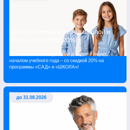
Диспансеризация перед школой и
садом со скидкой 20%!
Комплексное обследование для детей перед
началом учебного года – со скидкой 20% на
программы «САД» и «ШКОЛА»!
до 31.08.2026