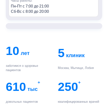
Часы работы:
Пн-Пт с 7:00 до 21:00
Сб-Вс с 8:00 до 20:00
«Семья» м. Алексеевская
Адрес:
г. Москва, пр-т Мира, 95, HILL8
Контакты:
+7 (499) 688-80-48
10
5
лет
Часы работы:
клиник
Пн-Пт с 7:00 до 21:00
Сб-Вс с 8:00 до 20:00
заботимся о здоровье
Москва, Мытищи, Лобня
пациентов
«Семья» г. Мытищи
Адрес:
610
+
250
+
г. Мытищи, ул. Колпакова, 42к3
тыс
Контакты:
+7 (495) 847-03-88
довольных пациентов
квалифицированных врачей
Часы работы: