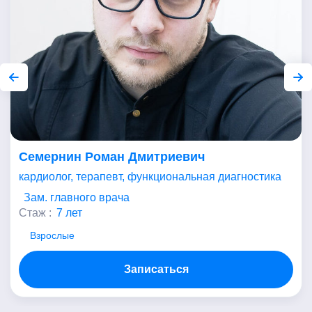
Семернин Роман Дмитриевич
кардиолог, терапевт, функциональная диагностика
Зам. главного врача
Стаж :
7 лет
Взрослые
Записаться