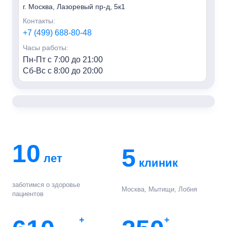
г. Москва, Лазоревый пр-д, 5к1
Контакты:
+7 (499) 688-80-48
Часы работы:
Пн-Пт с 7:00 до 21:00
Сб-Вс с 8:00 до 20:00
«Семья» м. Алексеевская
Адрес:
г. Москва, пр-т Мира, 95, HILL8
Контакты:
+7 (499) 688-80-48
10
5
лет
Часы работы:
клиник
Пн-Пт с 7:00 до 21:00
Сб-Вс с 8:00 до 20:00
заботимся о здоровье
Москва, Мытищи, Лобня
пациентов
«Семья» г. Мытищи
Адрес:
+
+
г. Мытищи, ул. Колпакова, 42к3