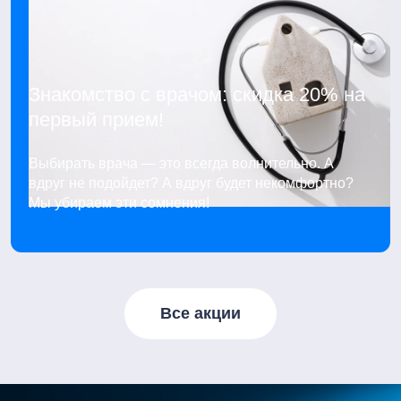
Знакомство с врачом: скидка 20% на
первый прием!
Выбирать врача — это всегда волнительно. А
вдруг не подойдет? А вдруг будет некомфортно?
Мы убираем эти сомнения!
Все акции