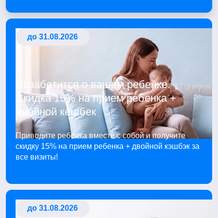
до 31.08.2026
Позаботится о вашем ребенке.
Скидка 15% на прием ребенка +
двойной кешбек
Приводите ребенка вместе с собой и получите
скидку 15% на прием ребенка + двойной кэшбэк за
все визиты!
до 31.08.2026