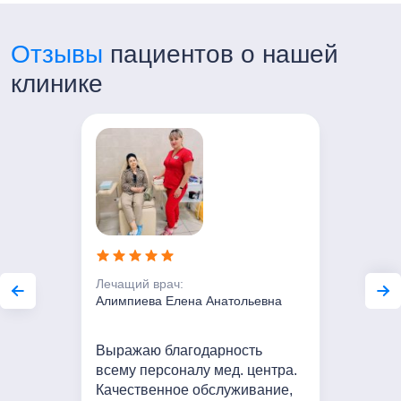
Контакты:
+7 (499) 754-00-03
Отзывы
пациентов о нашей
Часы работы:
Пн-Пт с 7:00 до 21:00
клинике
Сб-Вс с 8:00 до 20:00
Лечащий врач:
Алимпиева Елена Анатольевна
Выражаю благодарность
всему персоналу мед. центра.
Качественное обслуживание,