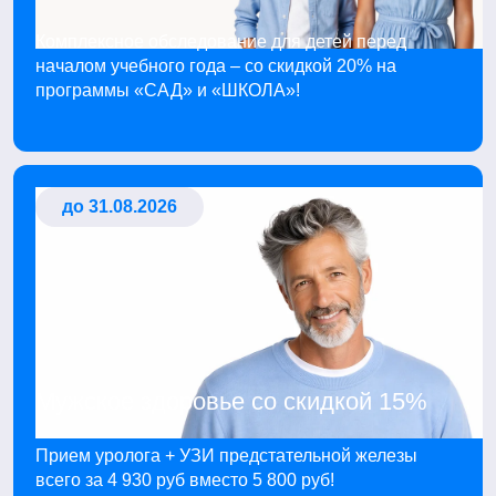
Комплексное обследование для детей перед
началом учебного года – со скидкой 20% на
программы «САД» и «ШКОЛА»!
до 31.08.2026
Мужское здоровье со скидкой 15%
Прием уролога + УЗИ предстательной железы
всего за 4 930 руб вместо 5 800 руб!