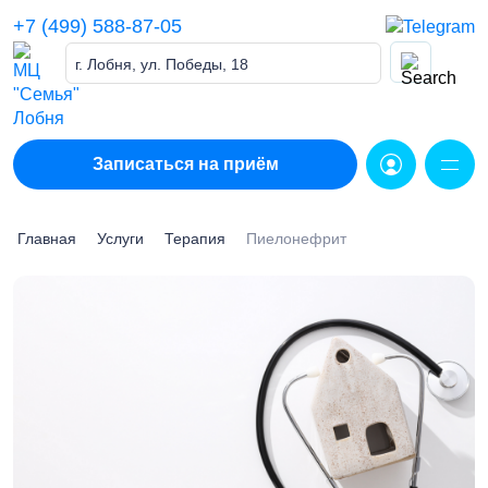
Skip
+7 (499) 588-87-05
to
content
г. Лобня, ул. Победы, 18
Записаться на приём
Главная
Услуги
Терапия
Пиелонефрит