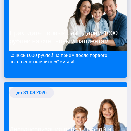
Приходите первый раз? Дарим 1000
рублей на счет новым пациентам
Кэшбэк 1000 рублей на прием после первого
посещения клиники «Семья»!
до 31.08.2026
Диспансеризация перед школой и