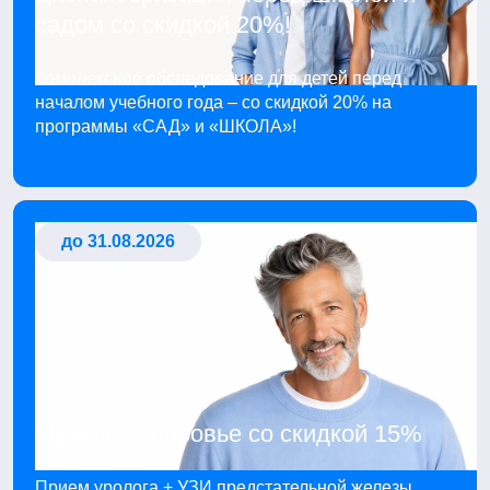
садом со скидкой 20%!
Комплексное обследование для детей перед
началом учебного года – со скидкой 20% на
программы «САД» и «ШКОЛА»!
до 31.08.2026
Мужское здоровье со скидкой 15%
Прием уролога + УЗИ предстательной железы