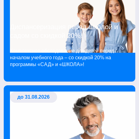
Диспансеризация перед школой и
садом со скидкой 20%!
Комплексное обследование для детей перед
началом учебного года – со скидкой 20% на
программы «САД» и «ШКОЛА»!
до 31.08.2026