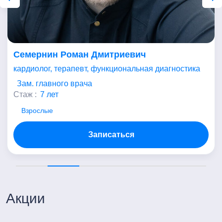
Семернин Роман Дмитриевич
кардиолог, терапевт, функциональная диагностика
Зам. главного врача
Стаж :
7 лет
Взрослые
Записаться
Акции