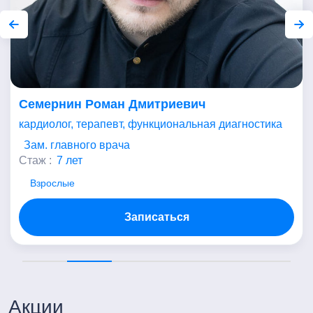
Семернин Роман Дмитриевич
кардиолог, терапевт, функциональная диагностика
Зам. главного врача
Стаж :
7 лет
Взрослые
Записаться
Акции