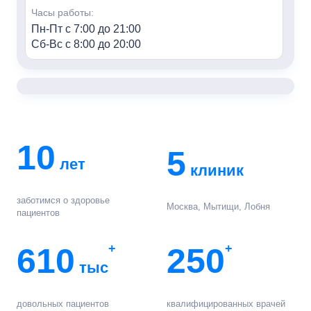
Часы работы:
Пн-Пт с 7:00 до 21:00
Сб-Вс с 8:00 до 20:00
«Семья» м. Алексеевская
Адрес:
г. Москва, пр-т Мира, 95, HILL8
Контакты:
+7 (499) 688-80-48
10
5
лет
Часы работы:
клиник
Пн-Пт с 7:00 до 21:00
Сб-Вс с 8:00 до 20:00
заботимся о здоровье
Москва, Мытищи, Лобня
пациентов
«Семья» г. Мытищи
Адрес:
610
+
250
+
г. Мытищи, ул. Колпакова, 42к3
тыс
Контакты:
+7 (495) 847-03-88
довольных пациентов
квалифицированных врачей